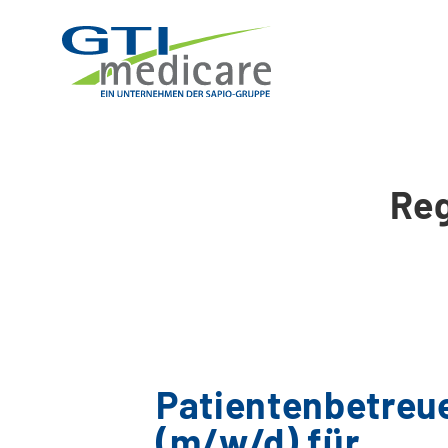
Re
Patientenbetreu
(m/w/d) für