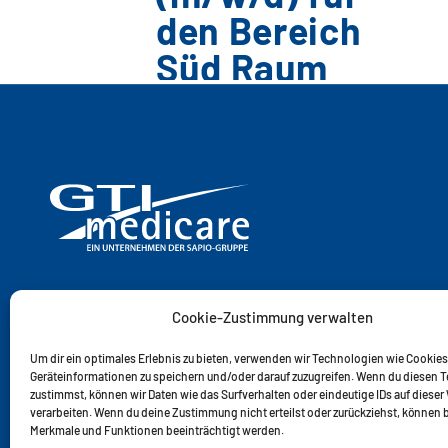
den Bereich
Süd Raum
Ulm
8 MAI 2026
|
KONTAKTIEREN SIE UNS
Cookie-Zustimmung verwalten
GTI MEDICARE GMBH
Um dir ein optimales Erlebnis zu bieten, verwenden wir Technologien wie Cookies
BEULER HÖHE 36
Geräteinformationen zu speichern und/oder darauf zuzugreifen. Wenn du diesen 
D-45525 HATTINGEN
zustimmst, können wir Daten wie das Surfverhalten oder eindeutige IDs auf dieser
verarbeiten. Wenn du deine Zustimmung nicht erteilst oder zurückziehst, können
Merkmale und Funktionen beeinträchtigt werden.
TELEFON: (0 23 24) 91 99-0