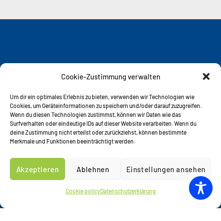
Cookie-Zustimmung verwalten
Um dir ein optimales Erlebnis zu bieten, verwenden wir Technologien wie
Cookies, um Geräteinformationen zu speichern und/oder darauf zuzugreifen.
Wenn du diesen Technologien zustimmst, können wir Daten wie das
Surfverhalten oder eindeutige IDs auf dieser Website verarbeiten. Wenn du
KONTAKTIEREN SIE UNS
deine Zustimmung nicht erteilst oder zurückziehst, können bestimmte
Merkmale und Funktionen beeinträchtigt werden.
GTI MEDICARE GMBH
BEULER HÖHE 36
Akzeptieren
Ablehnen
Einstellungen ansehen
D-45525 HATTINGEN
TELEFON: (0 23 24) 91 99-0
Cookie policy
Datenschutzerklärung
TELEFAX: (0 23 24) 91 99-50
E-MAIL:
INFO@GTI-MEDICARE.DE